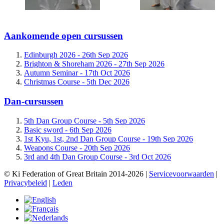
Aankomende open cursussen
Edinburgh 2026 -
26th Sep 2026
Brighton & Shoreham 2026 -
27th Sep 2026
Autumn Seminar -
17th Oct 2026
Christmas Course -
5th Dec 2026
Dan-cursussen
5th Dan Group Course -
5th Sep 2026
Basic sword -
6th Sep 2026
1st Kyu, 1st, 2nd Dan Group Course -
19th Sep 2026
Weapons Course -
20th Sep 2026
3rd and 4th Dan Group Course -
3rd Oct 2026
© Ki Federation of Great Britain 2014-2026 |
Servicevoorwaarden
|
Privacybeleid
|
Leden