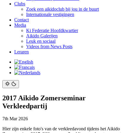
Clubs
Zoek een aikidoclub bij jou in de buurt
Internationale vestigingen
Contact
Media
Ki Federatie Hoofdkwartier
Aikido Galerijen
Leuk en sociaal
Videos from News Posts
Leraren
2017 Aikido Zomerseminar
Verkleedpartij
7th Mar 2026
Hier zijn enkele foto's van de verkleedavond tijdens het Aikido