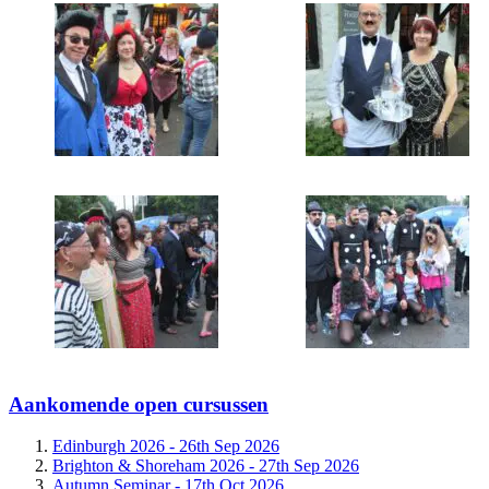
Aankomende open cursussen
Edinburgh 2026 -
26th Sep 2026
Brighton & Shoreham 2026 -
27th Sep 2026
Autumn Seminar -
17th Oct 2026