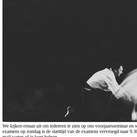
We kijken ernaar uit om iedereen te zien op ons voorjaarsseminar en w
examens op zondag is de starttijd van de examens vervroegd naar 9.
mail weten of je kunt helpen.