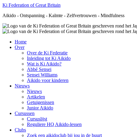
Ki Federation of Great Britain
Aikido - Ontspanning - Kalmte - Zelfvertrouwen - Mindfulness
Home
Over
Over de Ki Federatie
Inleiding tot Ki Aikido
Wat is Ki Aikido?
Abbé Sensei
Sensei Williams
Aikido voor kinderen
Nieuws
Nieuws
Artikelen
Getuigenissen
Junior Aikido
Cursussen
Cursuslijst
Reguliere HQ Aikido-lessen
Clubs
Zoek een aikidoclub bij jou in de buurt