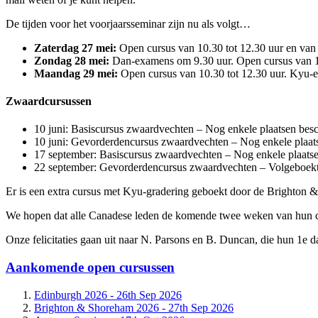
De tijden voor het voorjaarsseminar zijn nu als volgt…
Zaterdag 27 mei:
Open cursus van 10.30 tot 12.30 uur en van 
Zondag 28 mei:
Dan-examens om 9.30 uur. Open cursus van 15
Maandag 29 mei:
Open cursus van 10.30 tot 12.30 uur. Kyu-e
Zwaardcursussen
10 juni: Basiscursus zwaardvechten – Nog enkele plaatsen besc
10 juni: Gevorderdencursus zwaardvechten – Nog enkele plaats
17 september: Basiscursus zwaardvechten – Nog enkele plaatse
22 september: Gevorderdencursus zwaardvechten – Volgeboekt
Er is een extra cursus met Kyu-gradering geboekt door de Brighton
We hopen dat alle Canadese leden de komende twee weken van hun cur
Onze felicitaties gaan uit naar N. Parsons en B. Duncan, die hun 1e d
Aankomende open cursussen
Edinburgh 2026 -
26th Sep 2026
Brighton & Shoreham 2026 -
27th Sep 2026