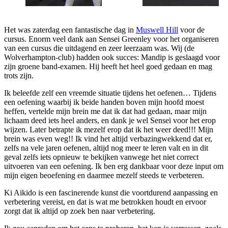
Het was zaterdag een fantastische dag in
Muswell Hill
voor de
cursus. Enorm veel dank aan Sensei Greenley voor het organiseren
van een cursus die uitdagend en zeer leerzaam was. Wij (de
Wolverhampton-club) hadden ook succes: Mandip is geslaagd voor
zijn groene band-examen. Hij heeft het heel goed gedaan en mag
trots zijn.
Ik beleefde zelf een vreemde situatie tijdens het oefenen… Tijdens
een oefening waarbij ik beide handen boven mijn hoofd moest
heffen, vertelde mijn brein me dat ik dat had gedaan, maar mijn
lichaam deed iets heel anders, en dank je wel Sensei voor het erop
wijzen. Later betrapte ik mezelf erop dat ik het weer deed!!! Mijn
brein was even weg!! Ik vind het altijd verbazingwekkend dat er,
zelfs na vele jaren oefenen, altijd nog meer te leren valt en in dit
geval zelfs iets opnieuw te bekijken vanwege het niet correct
uitvoeren van een oefening. Ik ben erg dankbaar voor deze input om
mijn eigen beoefening en daarmee mezelf steeds te verbeteren.
Ki Aikido is een fascinerende kunst die voortdurend aanpassing en
verbetering vereist, en dat is wat me betrokken houdt en ervoor
zorgt dat ik altijd op zoek ben naar verbetering.