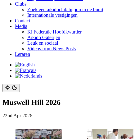
Clubs
Zoek een aikidoclub bij jou in de buurt
Internationale vestigingen
Contact
Media
Ki Federatie Hoofdkwartier
Aikido Galerijen
Leuk en sociaal
Videos from News Posts
Leraren
Muswell Hill 2026
22nd Apr 2026