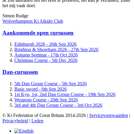
Ik zou aanraden om het eens te proberen, het kan je verrassen, zoals
het mij vaak doet.
Simon Rudge
Wolverhampton Ki Aikido Club
Aankomende open cursussen
Edinburgh 2026 -
26th Sep 2026
Brighton & Shoreham 2026 -
27th Sep 2026
Autumn Seminar -
17th Oct 2026
Christmas Course -
5th Dec 2026
Dan-cursussen
5th Dan Group Course -
5th Sep 2026
Basic sword -
6th Sep 2026
1st Kyu, 1st, 2nd Dan Group Course -
19th Sep 2026
Weapons Course -
20th Sep 2026
3rd and 4th Dan Group Course -
3rd Oct 2026
© Ki Federation of Great Britain 2014-2026 |
Servicevoorwaarden
|
Privacybeleid
|
Leden