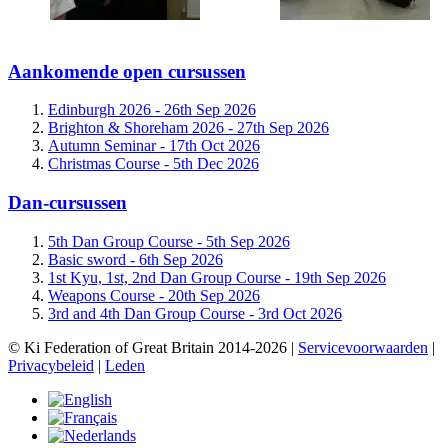
Aankomende open cursussen
Edinburgh 2026 -
26th Sep 2026
Brighton & Shoreham 2026 -
27th Sep 2026
Autumn Seminar -
17th Oct 2026
Christmas Course -
5th Dec 2026
Dan-cursussen
5th Dan Group Course -
5th Sep 2026
Basic sword -
6th Sep 2026
1st Kyu, 1st, 2nd Dan Group Course -
19th Sep 2026
Weapons Course -
20th Sep 2026
3rd and 4th Dan Group Course -
3rd Oct 2026
© Ki Federation of Great Britain 2014-2026 |
Servicevoorwaarden
|
Privacybeleid
|
Leden