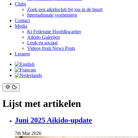
Clubs
Zoek een aikidoclub bij jou in de buurt
Internationale vestigingen
Contact
Media
Ki Federatie Hoofdkwartier
Aikido Galerijen
Leuk en sociaal
Videos from News Posts
Leraren
Lijst met artikelen
Juni 2025 Aikido-update
7th Mar 2026