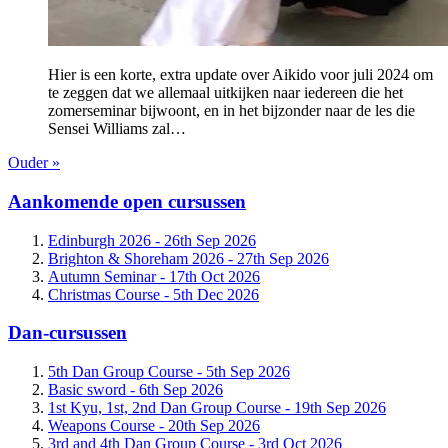
Hier is een korte, extra update over Aikido voor juli 2024 om
te zeggen dat we allemaal uitkijken naar iedereen die het
zomerseminar bijwoont, en in het bijzonder naar de les die
Sensei Williams zal…
Ouder »
Aankomende open cursussen
Edinburgh 2026 -
26th Sep 2026
Brighton & Shoreham 2026 -
27th Sep 2026
Autumn Seminar -
17th Oct 2026
Christmas Course -
5th Dec 2026
Dan-cursussen
5th Dan Group Course -
5th Sep 2026
Basic sword -
6th Sep 2026
1st Kyu, 1st, 2nd Dan Group Course -
19th Sep 2026
Weapons Course -
20th Sep 2026
3rd and 4th Dan Group Course -
3rd Oct 2026