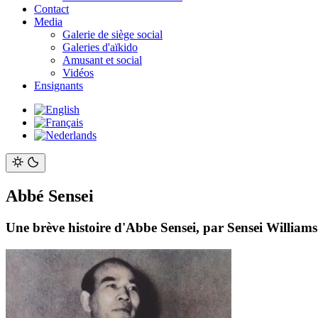
Contact
Media
Galerie de siège social
Galeries d'aïkido
Amusant et social
Vidéos
Ensignants
Abbé Sensei
Une brève histoire d'Abbe Sensei, par Sensei Williams