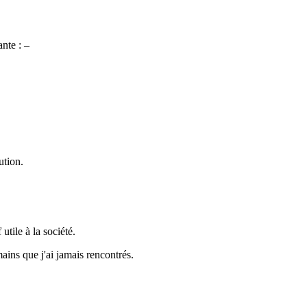
ante : –
ution.
utile à la société.
ains que j'ai jamais rencontrés.