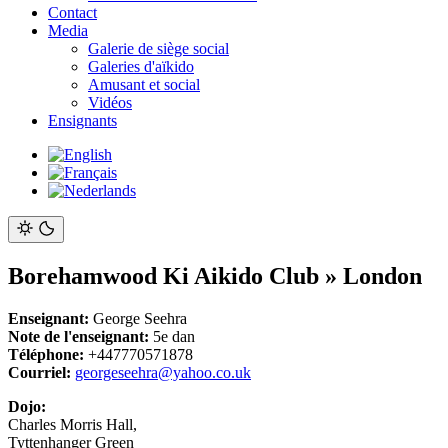
Contact
Media
Galerie de siège social
Galeries d'aïkido
Amusant et social
Vidéos
Ensignants
Borehamwood Ki Aikido Club
» London
Enseignant
:
George Seehra
Note de l'enseignant:
5e dan
Téléphone:
+447770571878
Courriel:
georgeseehra@yahoo.co.uk
Dojo:
Charles Morris Hall,
Tyttenhanger Green