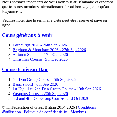
Nous sommes impatients de vous voir tous au séminaire et espérons
que tous nos membres internationaux feront bon voyage jusqu'au
Royaume-Uni.
Veuillez noter que le séminaire d'été peut être réservé et payé en
ligne.
Cours généraux à venir
Edinburgh 2026 -
26th Sep 2026
Brighton & Shoreham 2026 -
27th Sep 2026
Autumn Seminar -
17th Oct 2026
Christmas Course -
5th Dec 2026
Cours de niveau Dan
5th Dan Group Course -
5th Sep 2026
Basic sword -
6th Sep 2026
1st Kyu, 1st, 2nd Dan Group Course -
19th Sep 2026
Weapons Course -
20th Sep 2026
3rd and 4th Dan Group Course -
3rd Oct 2026
© Ki Federation of Great Britain 2014-2026 |
Conditions
d'utilisation
|
Politique de confidentialité
|
Membres