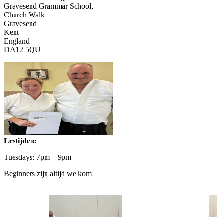
Gravesend Grammar School,
Church Walk
Gravesend
Kent
England
DA12 5QU
Lestijden:
Tuesdays: 7pm – 9pm
Beginners zijn altijd welkom!