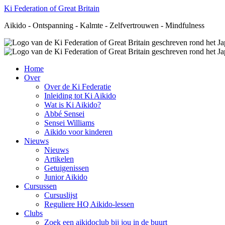
Ki Federation of Great Britain
Aikido - Ontspanning - Kalmte - Zelfvertrouwen - Mindfulness
Home
Over
Over de Ki Federatie
Inleiding tot Ki Aikido
Wat is Ki Aikido?
Abbé Sensei
Sensei Williams
Aikido voor kinderen
Nieuws
Nieuws
Artikelen
Getuigenissen
Junior Aikido
Cursussen
Cursuslijst
Reguliere HQ Aikido-lessen
Clubs
Zoek een aikidoclub bij jou in de buurt