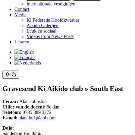
Internationale vestigingen
Contact
Media
Ki Federatie Hoofdkwartier
Aikido Galerijen
Leuk en sociaal
Videos from News Posts
Leraren
Gravesend Ki Aikido club
» South East
Leraar
:
Alan Johnston
Cijfer van de docent:
5e dan
Telefoon:
0785 889 3772
E-mail:
alanalnj1@aol.com
Dojo:
Sanderson Building,